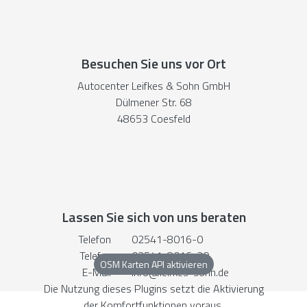
Besuchen Sie uns vor Ort
Autocenter Leifkes & Sohn GmbH
Dülmener Str. 68
48653 Coesfeld
Lassen Sie sich von uns beraten
Telefon
02541-8016-0
Telefax
02541-8016-20
OSM Karten API aktivieren
E-Mail
info@leifkes-sohn.de
Die Nutzung dieses Plugins setzt die Aktivierung
der Komfortfunktionen voraus.